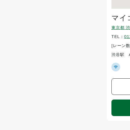
マイ
東京都 渋
TEL：
01
[レーン数
渋谷駅 