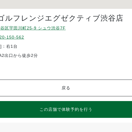
ゴルフレンジエグゼクティブ渋谷店
谷区宇田川町25-9 シュウ渋谷7F
20-150-562
]：右1台
A2出口から徒歩2分
戻る
この店舗で体験予約を行う