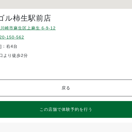
ゴル柿生駅前店
川崎市麻生区上麻生 6-9-12
20-150-562
]：右4台
口より徒歩2分
戻る
この店舗で体験予約を行う