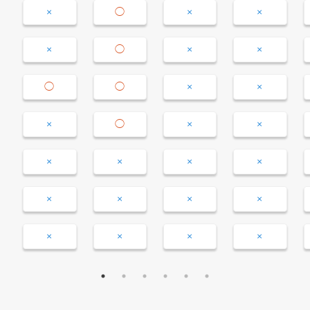
×
◯
×
×
×
◯
×
×
◯
◯
×
×
×
◯
×
×
×
×
×
×
×
×
×
×
×
×
×
×