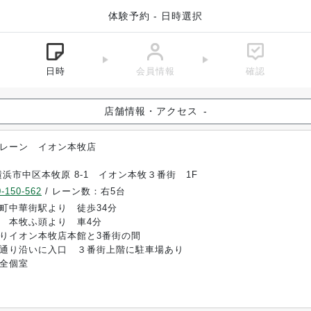
体験予約 - 日時選択
日時
会員情報
確認
店舗情報・アクセス
-
レーン イオン本牧店
横浜市中区本牧原 8-1 イオン本牧３番街 1F
-150-562
/ レーン数：右5台
町中華街駅より 徒歩34分
 本牧ふ頭より 車4分
りイオン本牧店本館と3番街の間
通り沿いに入口 ３番街上階に駐車場あり
全個室