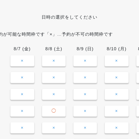
日時の選択をしてください
約が可能な時間枠です「×」…予約が不可の時間枠です
8/7
(金)
8/8
(土)
8/9
(日)
8/10
(月)
×
×
×
×
×
×
×
×
×
×
×
×
×
◯
×
×
×
×
×
×