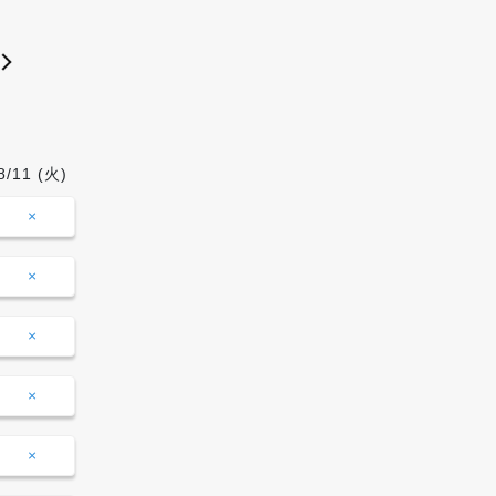
8/11
(火)
8/12
(水)
8/13
(木)
8/14
09:00-
×
×
×
×
10:00
10:00-
×
×
×
×
11:00
11:00-
×
×
×
×
12:00
12:00-
×
×
×
×
13:00
13:00-
×
×
×
×
14:00