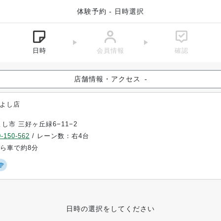
体験予約 - 日時選択
日時
会員情報
確認
店舗情報・アクセス
-
よし店
し市 三好ヶ丘緑6−11−2
-150-562
/ レーン数：右4台
から車で約8分
日時の選択をしてください