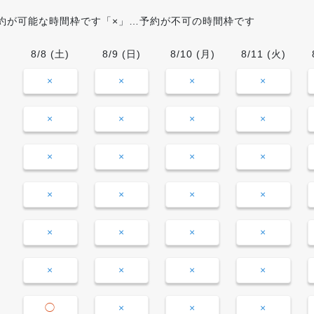
約が可能な時間枠です「×」…予約が不可の時間枠です
8/8
(土)
8/9
(日)
8/10
(月)
8/11
(火)
×
×
×
×
×
×
×
×
×
×
×
×
×
×
×
×
×
×
×
×
×
×
×
×
◯
×
×
×