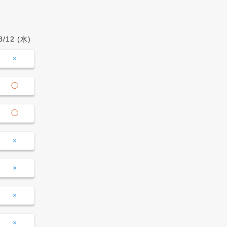
8/12
(水)
8/13
(木)
8/14
(金)
8/15
09:00-
×
×
×
×
10:00
10:00-
◯
×
×
×
11:00
11:00-
◯
×
×
×
12:00
12:00-
×
×
×
×
13:00
13:00-
×
×
×
×
14:00
14:00-
×
×
×
×
15:00
15:00-
×
×
×
◯