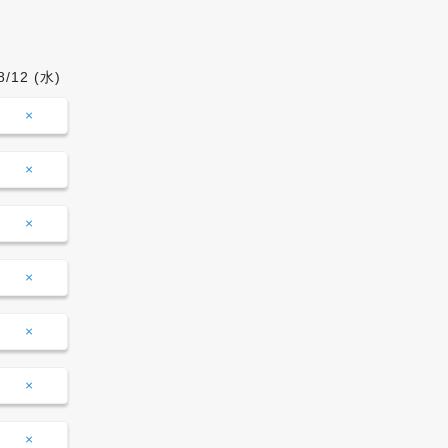
8/12
(水)
8/13
(木)
8/14
(金)
8/15
09:00-
×
×
×
×
10:00
10:00-
×
×
×
◯
11:00
11:00-
×
×
×
◯
12:00
12:00-
×
×
×
◯
13:00
13:00-
×
×
×
◯
14:00
14:00-
×
×
×
◯
15:00
15:00-
×
×
×
◯