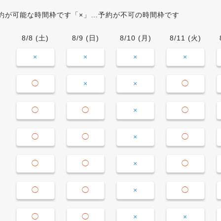
約が可能な時間枠です「×」…予約が不可の時間枠です
8/8
(土)
8/9
(日)
8/10
(月)
8/11
(火)
×
×
×
×
◯
×
×
◯
◯
◯
×
◯
◯
◯
×
◯
◯
◯
×
◯
◯
◯
×
◯
◯
◯
×
×