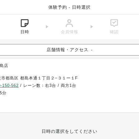
体験予約 - 日時選択
日時
会員情報
確認
店舗情報・アクセス
-
島店
阪市都島区 都島本通１丁目２−３１ー１F
-150-562
/ レーン数：右3台 / 両方1台
5分
日時の選択をしてください