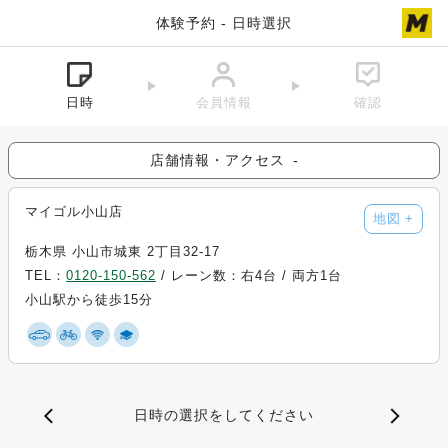
体験予約 - 日時選択
日時
会員情報
確認
店舗情報・アクセス
-
マイゴル小山店
地図
+
栃木県 小山市城東 2丁目32-17
TEL：
0120-150-562
/ レーン数：右4台 / 両方1台
小山駅から徒歩15分
日時の選択をしてください