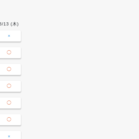
8/13
(木)
8/14
(金)
8/15
(土)
8/16
09:00-
×
×
×
×
10:30
10:30-
◯
◯
×
×
12:00
12:00-
◯
◯
×
×
13:30
13:30-
◯
◯
×
×
15:00
15:00-
◯
◯
×
×
16:30
16:30-
◯
◯
×
×
18:00
18:00-
×
×
×
×