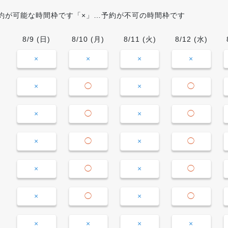
約が可能な時間枠です「×」…予約が不可の時間枠です
8/9
(日)
8/10
(月)
8/11
(火)
8/12
(水)
×
×
×
×
×
◯
×
◯
×
◯
×
◯
×
◯
×
◯
×
◯
×
◯
×
◯
×
◯
×
×
×
×