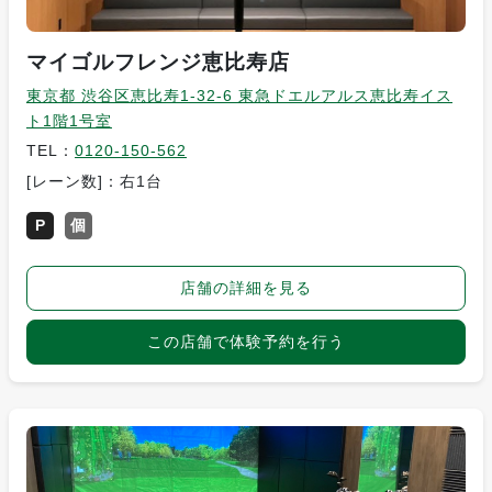
マイゴルフレンジ恵比寿店
東京都 渋谷区恵比寿1-32-6 東急ドエルアルス恵比寿イス
ト1階1号室
TEL：
0120-150-562
[レーン数]：右1台
P
個
店舗の詳細を見る
この店舗で体験予約を行う