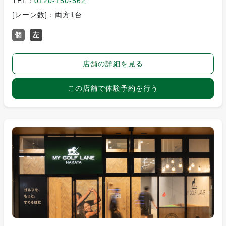
TEL：
0120-150-562
[レーン数]：両方1台
個
左
店舗の詳細を見る
この店舗で体験予約を行う