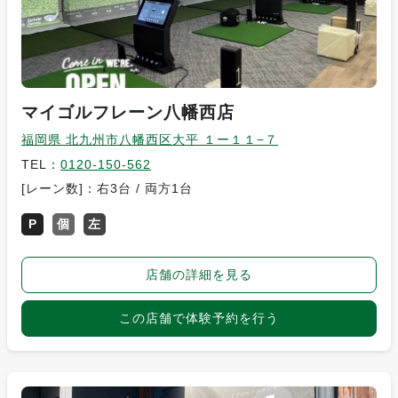
マイゴルフレーン八幡西店
福岡県 北九州市八幡西区大平 １ー１１−７
TEL：
0120-150-562
[レーン数]：右3台 / 両方1台
P
個
左
店舗の詳細を見る
この店舗で体験予約を行う