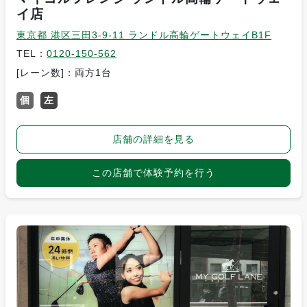
イ店
東京都 港区三田3-9-11 ランドル高輪ゲートウェイB1F
TEL：
0120-150-562
[レーン数]：両方1台
個
左
店舗の詳細を見る
この店舗で体験予約を行う