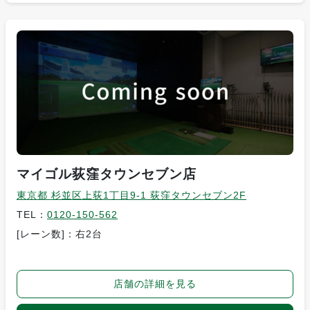
マイゴル荻窪タウンセブン店
東京都 杉並区上荻1丁目9-1 荻窪タウンセブン2F
TEL：
0120-150-562
[レーン数]：右2台
店舗の詳細を見る