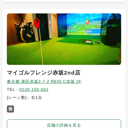
マイゴルフレンジ赤坂2nd店
東京都 港区赤坂2-7-2 REID-C赤坂 2F
TEL：
0120-150-562
[レーン数]：右1台
個
店舗の詳細を見る